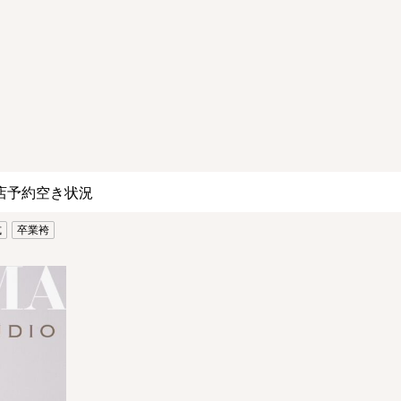
店予約空き状況
式
卒業袴