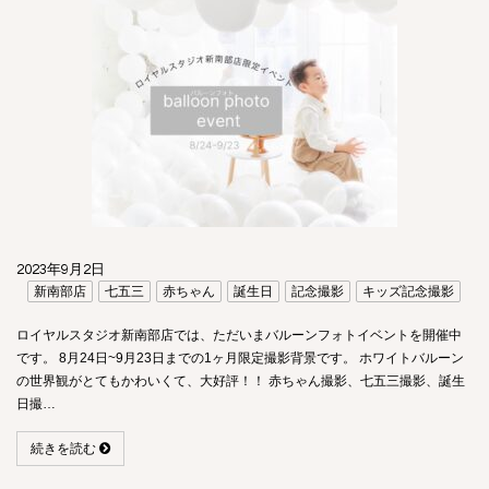
2023年9月2日
新南部店
七五三
赤ちゃん
誕生日
記念撮影
キッズ記念撮影
ロイヤルスタジオ新南部店では、ただいまバルーンフォトイベントを開催中
です。 8月24日~9月23日までの1ヶ月限定撮影背景です。 ホワイトバルーン
の世界観がとてもかわいくて、大好評！！ 赤ちゃん撮影、七五三撮影、誕生
日撮…
続きを読む