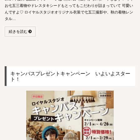
お七五三着物やドレスタキシードもとってもこだわりが詰まっていて 可愛い
んですよ♡ ロイヤルスタジオオリジナル衣装で七五三撮影や、秋の着物レン
タル…
続きを読む
キャンバスプレゼントキャンペーン いよいよスター
ト！