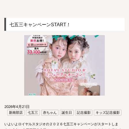
七五三キャンペーンSTART！
2026年4月21日
新南部店
七五三
赤ちゃん
誕生日
記念撮影
キッズ記念撮影
いよいよロイヤルスタジオの２０２６七五三キャンペーンがスタートしま