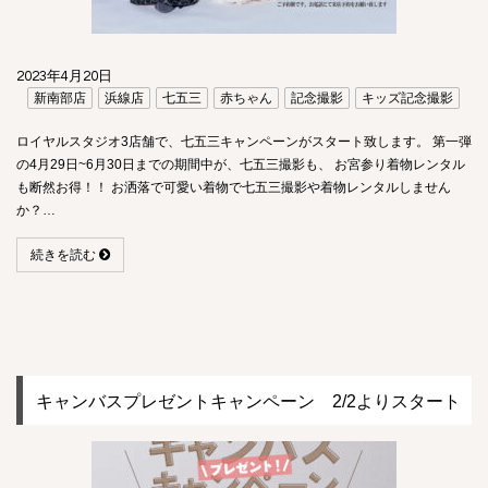
2023年4月20日
新南部店
浜線店
七五三
赤ちゃん
記念撮影
キッズ記念撮影
ロイヤルスタジオ3店舗で、七五三キャンペーンがスタート致します。 第一弾
の4月29日~6月30日までの期間中が、七五三撮影も、 お宮参り着物レンタル
も断然お得！！ お洒落で可愛い着物で七五三撮影や着物レンタルしません
か？…
続きを読む
キャンバスプレゼントキャンペーン 2/2よりスタート