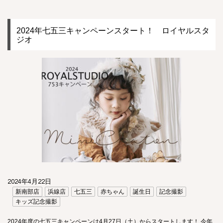
2024年七五三キャンペーンスタート！ ロイヤルスタ
ジオ
2024年4月22日
新南部店
浜線店
七五三
赤ちゃん
誕生日
記念撮影
キッズ記念撮影
2024年度の七五三キャンペーンは4月27日（土）からスタートします！ 今年