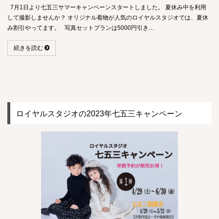
7月1日より七五三サマーキャンペーンスタートしました。 夏休み中を利用
して撮影しませんか？ オリジナル着物が人気のロイヤルスタジオでは、夏休
み割引やってます。 写真セットプランは5000円引き…
続きを読む
ロイヤルスタジオの2023年七五三キャンペーン