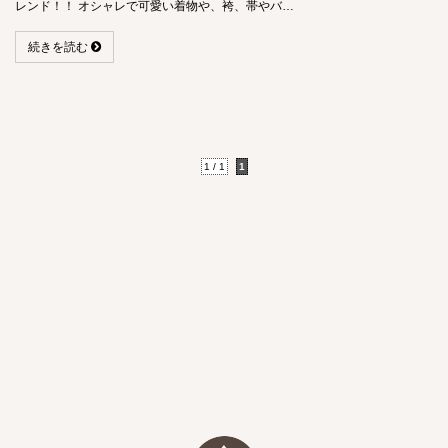
レンド！！ オシャレで可愛い着物や、袴、帯やバ…
続きを読む
1 / 1
1