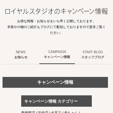
お得な情報・お知らせをいち早く公開しております。
衣装や小物のご紹介もブログにて配信しておりますので是非ご覧く
ださい。
キャンペーン情報
お知らせ
スタッフブログ
キャンペーン情報
キャンペーン情報 カテゴリー
新南部店
浜線店
七五三
赤ちゃん