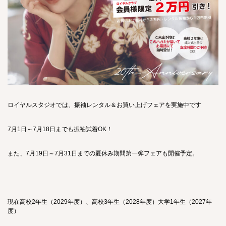
ロイヤルスタジオでは、振袖レンタル＆お買い上げフェアを実施中です
7月1日～7月18日までも振袖試着OK！
また、7月19日～7月31日までの夏休み期間第一弾フェアも開催予定。
現在高校2年生（2029年度）、高校3年生（2028年度）大学1年生（2027年
度）