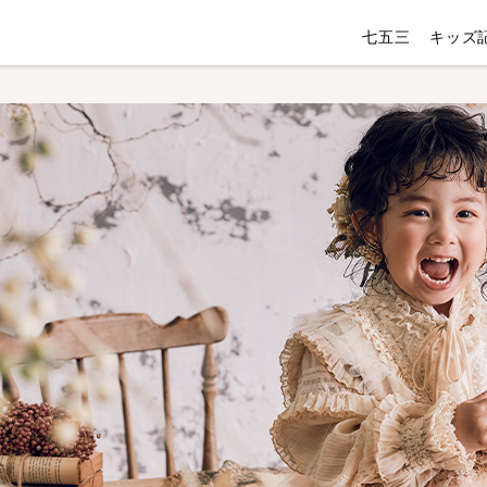
七五三
キッズ