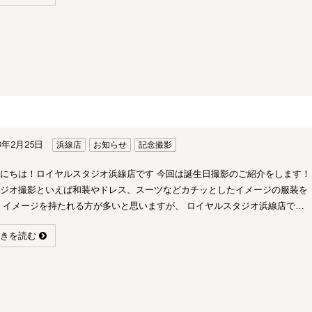
18年2月25日
浜線店
お知らせ
記念撮影
にちは！ロイヤルスタジオ浜線店です 今回は誕生日撮影のご紹介をします！
ジオ撮影といえば和装やドレス、スーツなどカチッとしたイメージの服装を
 イメージを持たれる方が多いと思いますが、 ロイヤルスタジオ浜線店で…
続きを読む