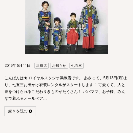
2019年5月11日
浜線店
お知らせ
七五三
こんばんは★ ロイヤルスタジオ浜線店です。 あさって、5月13日(月)よ
り、七五三お出かけ衣装レンタルがスタートします！ 可愛くて、人と
差をつけられるこだわりきものがたくさん！ パパママ、お子様、みん
なで着れるオールペア…
続きを読む