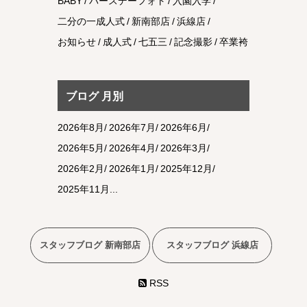
BABY
バースデーフォト
入園入学
二分の一成人式
新南部店
浜線店
お知らせ
成人式
七五三
記念撮影
卒業袴
ブログ 月別
2026年8月
2026年7月
2026年6月
2026年5月
2026年4月
2026年3月
2026年2月
2026年1月
2025年12月
2025年11月
スタッフブログ 新南部店
スタッフブログ 浜線店
RSS