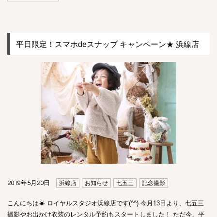
平日限定！スマホdeスナップ キャンペーン★ 浜線店
2019年5月20日
浜線店
お知らせ
七五三
記念撮影
こんにちは☀︎ ロイヤルスタジオ浜線店です(^^) 今月13日より、七五三
撮影やお出かけ衣装のレンタル予約もスタートしました！ ただ今、平