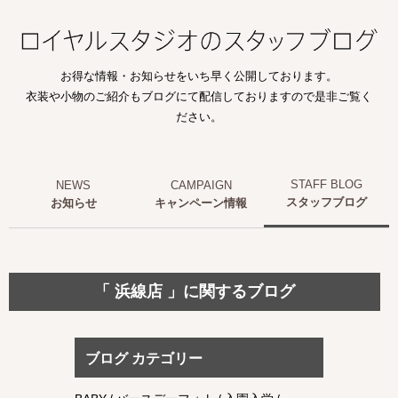
お得な情報・お知らせをいち早く公開しております。
衣装や小物のご紹介もブログにて配信しておりますので是非ご覧く
ださい。
スタッフブログ
お知らせ
キャンペーン情報
「 浜線店 」に関するブログ
ブログ カテゴリー