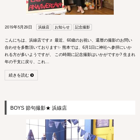
2019年5月29日
浜線店
お知らせ
記念撮影
こんにちは、浜線店です♬ 最近、60歳のお祝い、還暦の撮影のお問い
合わせを多数頂いております✨ 熊本では、6月1日に神社へ参拝にいか
れる方が多いようですが、 この時期に記念撮影はいかがですか? 生まれ
年の干支に戻り、これ…
続きを読む
BOYS 節句撮影★ 浜線店