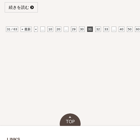
続きを読む
31 / 63
« 最新
«
...
10
20
...
29
30
31
32
33
...
40
50
60
LINKS