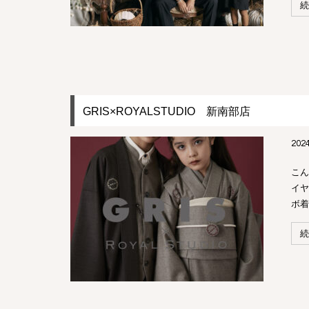
GRIS×ROYALSTUDIO 新南部店
202
こん
イヤ
ボ着