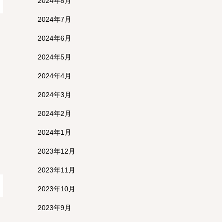
2024年8月
2024年7月
2024年6月
2024年5月
2024年4月
2024年3月
2024年2月
2024年1月
2023年12月
2023年11月
2023年10月
2023年9月