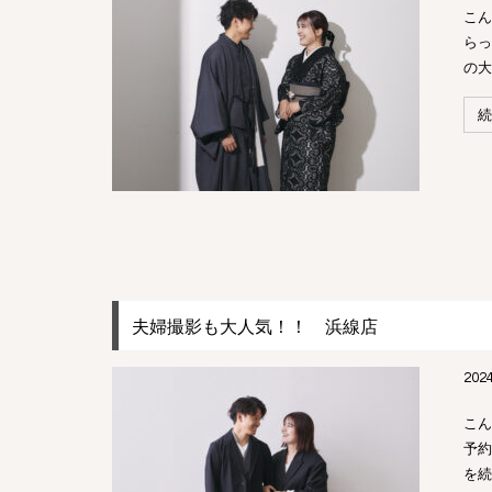
こん
らっ
の大
夫婦撮影も大人気！！ 浜線店
20
こん
予約
を続