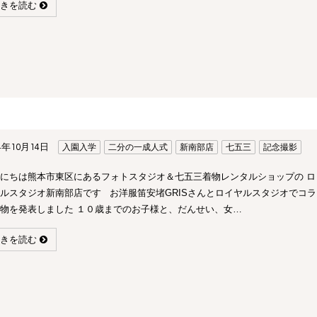
続きを読む
4年10月14日
入園入学
二分の一成人式
新南部店
七五三
記念撮影
にちは熊本市東区にあるフォトスタジオ＆七五三着物レンタルショップの ロ
ルスタジオ新南部店です お洋服笛安堵GRISさんとロイヤルスタジオでコラ
物を発表しました １０歳までのお子様と、だんせい、女…
続きを読む