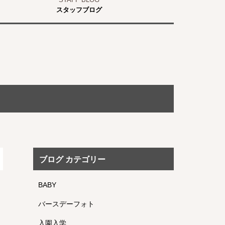
スタッフブログ
ブログ カテゴリー
BABY
バースデーフォト
入園入学