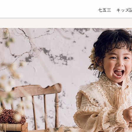
七五三
キッズ