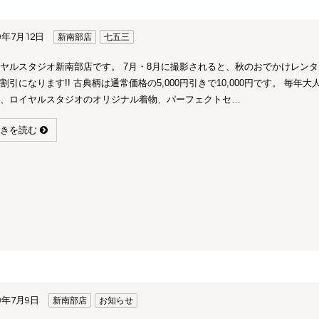
19年7月12日
新南部店
七五三
ヤルスタジオ新南部店です。 7月・8月に撮影されると、秋のおでかけレンタ
割引になります!! 古典柄は通常価格の5,000円引きで10,000円です。 毎年大
、ロイヤルスタジオのオリジナル着物、パーフェクトセ…
続きを読む
19年7月9日
新南部店
お知らせ