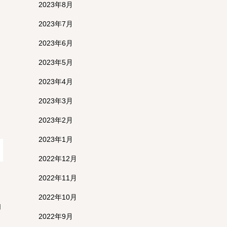
2023年8月
。
2023年7月
2023年6月
2023年5月
2023年4月
2023年3月
2023年2月
2023年1月
2022年12月
2022年11月
2022年10月
用
2022年9月