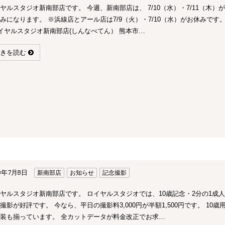
ヤルスタジオ新南部店です。 今週、新南部店は、 7/10（水）・7/11（木）が
みになります。 ※浜線店とアール店は7/9（火）・7/10（水）がお休みです
ヤルスタジオ新南部店(しんなべてん） 熊本市…
続きを読む
19年7月8日
新南部店
お知らせ
記念撮影
ヤルスタジオ新南部店です。 ロイヤルスタジオでは、10歳記念・2分の1成人
撮影が好評です。 今なら、平日の撮影料3,000円が半額1,500円です。 10歳
装も揃っています。 全カットデータが料金改正でお求…