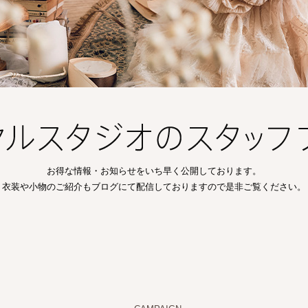
お得な情報・お知らせをいち早く公開しております。
衣装や小物のご紹介もブログにて配信しておりますので是非ご覧ください。