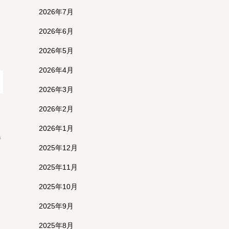
2026年7月
2026年6月
2026年5月
2026年4月
2026年3月
2026年2月
2026年1月
着
2025年12月
2025年11月
2025年10月
2025年9月
2025年8月