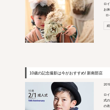
ロイ
お休
ロイ
10歳の記念撮影は今がおすすめ! 新南部店
20
ロイ
式の
の衣