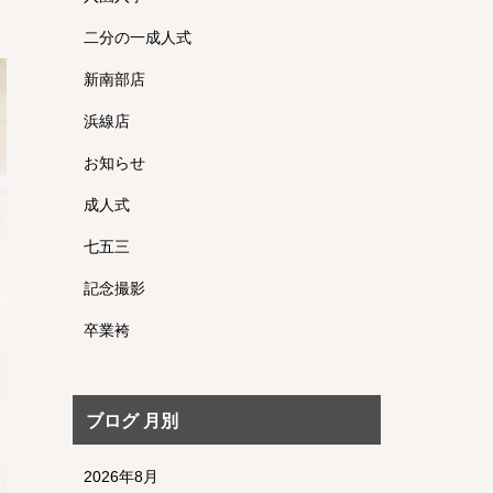
二分の一成人式
新南部店
浜線店
お知らせ
成人式
七五三
記念撮影
卒業袴
ブログ 月別
2026年8月