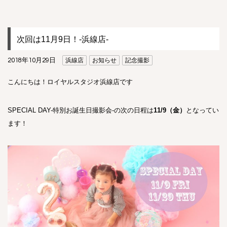
次回は11月9日！-浜線店-
2018年10月29日
浜線店
お知らせ
記念撮影
こんにちは！ロイヤルスタジオ浜線店です
SPECIAL DAY-特別お誕生日撮影会-の次の日程は
11/9（金）
となってい
ます！