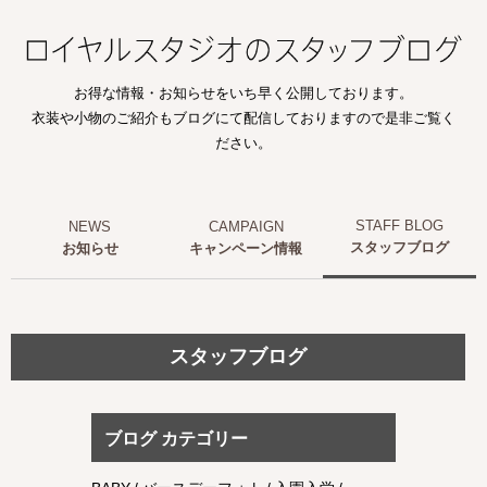
お得な情報・お知らせをいち早く公開しております。
衣装や小物のご紹介もブログにて配信しておりますので是非ご覧く
ださい。
スタッフブログ
お知らせ
キャンペーン情報
スタッフブログ
ブログ カテゴリー