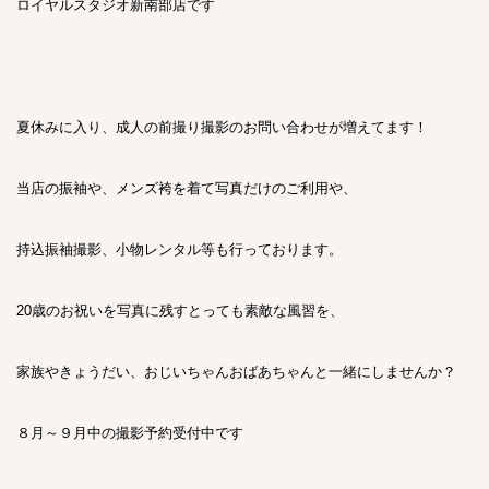
ロイヤルスタジオ新南部店です
夏休みに入り、成人の前撮り撮影のお問い合わせが増えてます！
当店の振袖や、メンズ袴を着て写真だけのご利用や、
持込振袖撮影、小物レンタル等も行っております。
20歳のお祝いを写真に残すとっても素敵な風習を、
家族やきょうだい、おじいちゃんおばあちゃんと一緒にしませんか？
８月～９月中の撮影予約受付中です