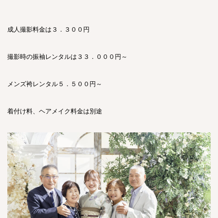
成人撮影料金は３．３００円
撮影時の振袖レンタルは３３．０００円～
メンズ袴レンタル５．５００円～
着付け料、ヘアメイク料金は別途