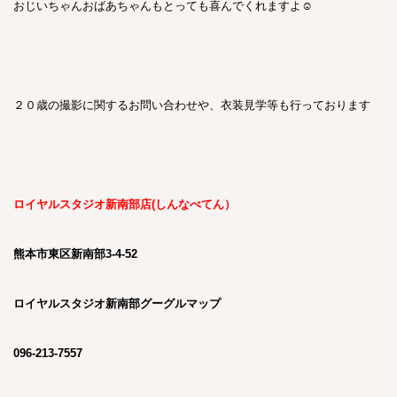
おじいちゃんおばあちゃんもとっても喜んでくれますよ☺
２０歳の撮影に関するお問い合わせや、衣装見学等も行っております
ロイヤ
ルスタジオ新南部店(しんなべてん）
熊本市東区新南部3-4-52
ロイヤルスタジオ新南部グーグルマップ
096-213-7557