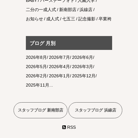
BABY
バースデーフォト
入園入学
二分の一成人式
新南部店
浜線店
お知らせ
成人式
七五三
記念撮影
卒業袴
ブログ 月別
2026年8月
2026年7月
2026年6月
2026年5月
2026年4月
2026年3月
2026年2月
2026年1月
2025年12月
2025年11月
スタッフブログ 新南部店
スタッフブログ 浜線店
RSS