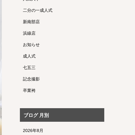
二分の一成人式
新南部店
浜線店
お知らせ
成人式
七五三
記念撮影
卒業袴
ブログ 月別
2026年8月