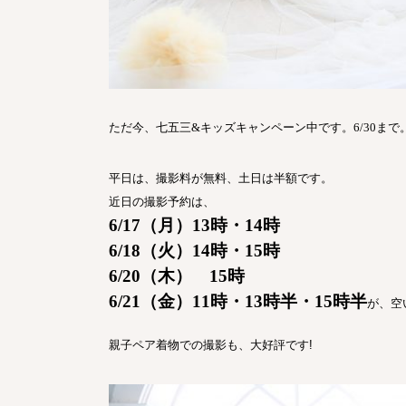
ただ今、七五三
&
キッズキャンペーン中です。
6/30
まで
平日は、撮影料が無料、土日は半額です。
近日の撮影予約は、
6/17
（
月）
13
時・
14
時
6/18
（火）
14
時・
15
時
6/20
（
木）
15
時
6/21
（金）
11
時・
13
時半・
15
時半
が、空
親子ペア着物での撮影も、大好評です!