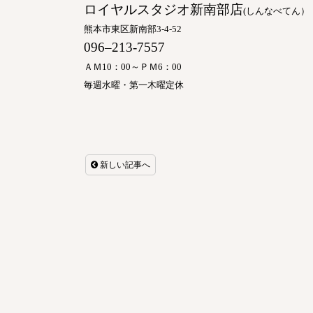
ロイヤルスタジオ新南部店
(
しんなべてん）
熊本市東区新南部
3-4-52
096
–
213-7557
ＡＭ
10
：
00
～ＰＭ
6
：
00
毎週水曜・第一木曜定休
新しい記事へ