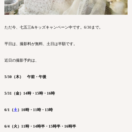
ただ今、七五三
&
キッズキャンペーン中です。6/30まで。
平日は、撮影料が無料、土日は半額です。
近日の撮影予約は、
5/30
（木） 午前・午後
5/31
（金）
14
時・15時・16時
6/1
（
土
）
10
時・
11
時・
13
時
6/4
（火）
11
時・
14
時半・
15
時半・
16
時半