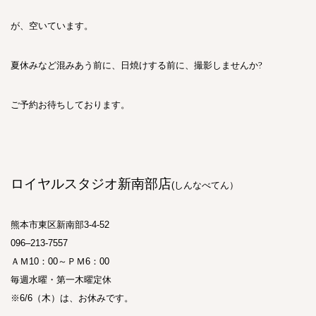
が、空いています。
夏休みなど混みあう前に、日焼けする前に、撮影しませんか
?
ご予約お待ちしております。
ロイヤルスタジオ新南部店
(
しんなべてん）
熊本市東区新南部
3-4-52
096–213-7557
ＡＭ
10
：
00
～ＰＭ
6
：
00
毎週水曜・第一木曜定休
※
6/6
（木）は、お休みです。