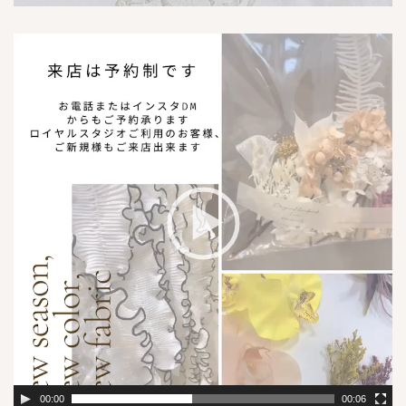
動
画
プ
レ
ー
ヤ
ー
00:00
00:06