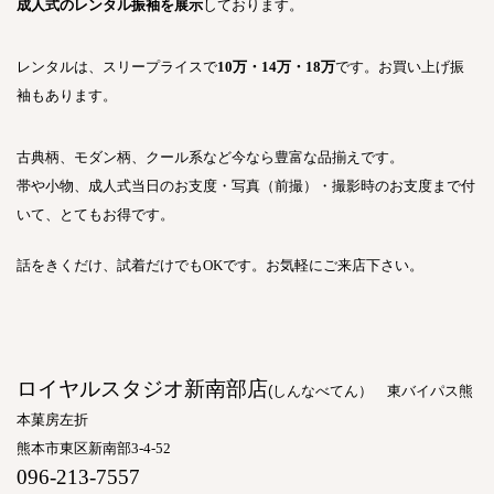
成人式のレンタル振袖を展示
しております。
レンタルは、
スリープライスで
10
万・
14
万・
18
万
です。お買い上げ振
袖もあります。
古典柄、モダン柄、クール系など今なら豊富な品揃えです。
帯や小物、成人式当日のお支度・写真（前撮）・撮影時のお支度まで付
いて、とてもお得です。
話をきくだけ、試着だけでも
OK
です。お気軽にご来店下さい。
ロイヤルスタジオ新南部店
(
しんなべてん） 東バイパス熊
本菓房左折
熊本市東区新南部
3-4-52
096-213-7557