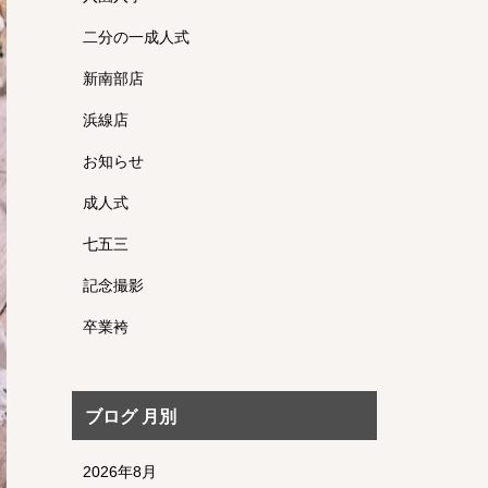
二分の一成人式
新南部店
浜線店
お知らせ
成人式
七五三
記念撮影
卒業袴
ブログ 月別
2026年8月