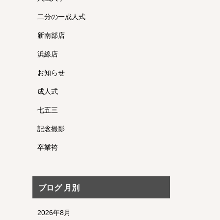
二分の一成人式
新南部店
浜線店
お知らせ
成人式
七五三
記念撮影
卒業袴
ブログ 月別
2026年8月