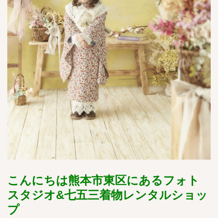
こんにちは熊本市東区にあるフォト
スタジオ&七五三着物レンタルショッ
プ