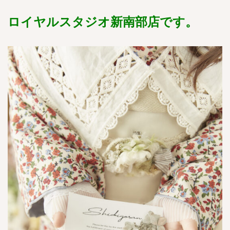
ロイヤルスタジオ新南部店です。