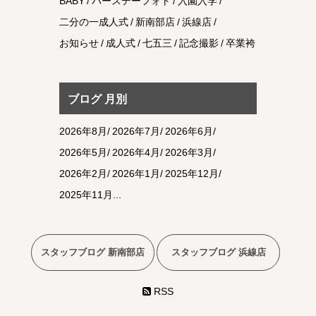
BABY
バースデーフォト
入園入学
二分の一成人式
新南部店
浜線店
お知らせ
成人式
七五三
記念撮影
卒業袴
ブログ 月別
2026年8月
2026年7月
2026年6月
2026年5月
2026年4月
2026年3月
2026年2月
2026年1月
2025年12月
2025年11月
スタッフブログ 新南部店
スタッフブログ 浜線店
RSS