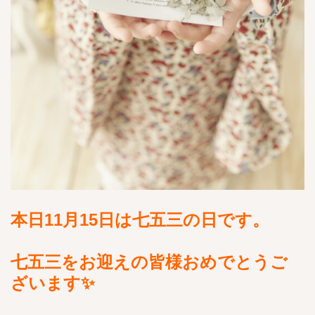
本日11月15日は七五三の日です。
七五三をお迎えの皆様おめでとうご
ざいます✨