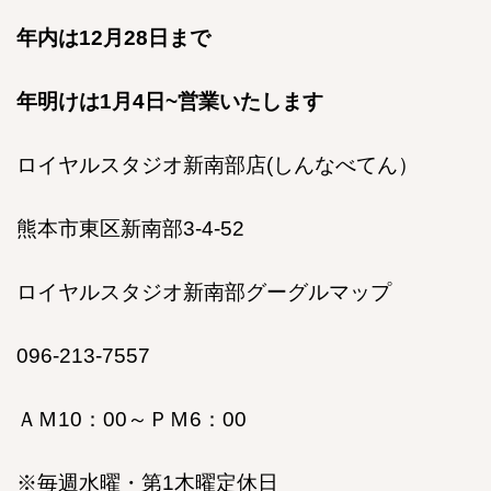
年内は12月28日まで
年明けは1月4日~営業いたします
ロイヤルスタジオ新南部店(しんなべてん）
熊本市東区新南部3-4-52
ロイヤルスタジオ新南部グーグルマップ
096-213-7557
ＡＭ10：00～ＰＭ6：00
※毎週水曜・第1木曜定休日