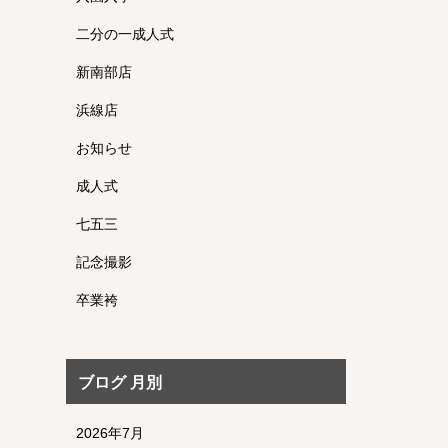
二分の一成人式
新南部店
浜線店
お知らせ
成人式
七五三
記念撮影
卒業袴
ブログ 月別
2026年7月