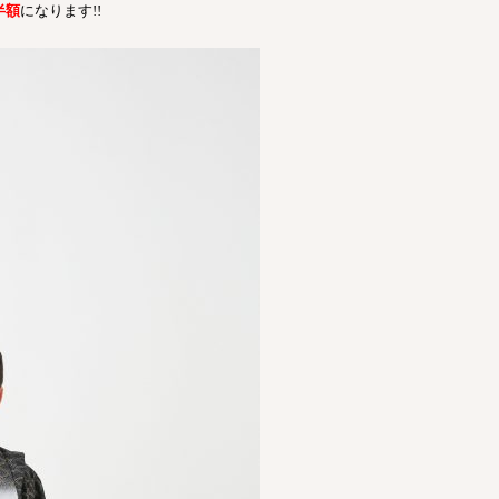
半額
になります
!!