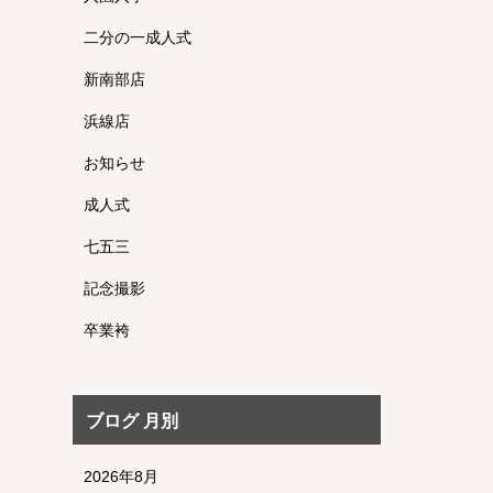
二分の一成人式
新南部店
浜線店
お知らせ
成人式
七五三
記念撮影
卒業袴
ブログ 月別
2026年8月