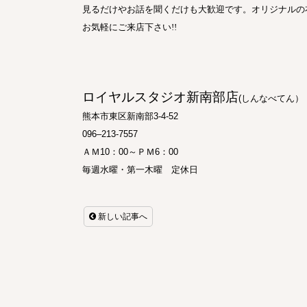
見るだけやお話を聞くだけも大歓迎です。オリジナルの
お気軽にご来店下さい
!!
ロイヤルスタジオ新南部店
(
しんなべてん）
熊本市東区新南部
3-4-52
096–213-7557
ＡＭ
10
：
00
～ＰＭ
6
：
00
毎週水曜・第一木曜 定休日
新しい記事へ