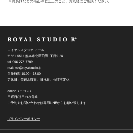
※肩あげなどの補正や七五三のこと、お気軽にご相談ください。
ロイヤルスタジオ アール
〒861-5514 熊本市北区飛田1丁目9-20
tel: 096-273-7799
mail: rsr@royalstudio.jp
営業時間 10:00～18:00
定休日：毎週水曜日、日祝日、火曜不定休
cocon（ココン）
日曜日/祝日のみ営業
ご予約やお問い合わせは専用LINEからお願い致します
プライバシーポリシー